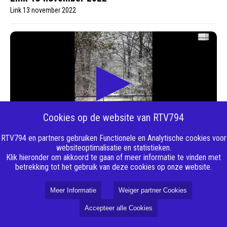
Link 13 november 2022
Cookies op de website van RTV794
RTV794 en partners gebruiken Functionele en Analytische cookies voor
20-11-2022 21:37:17
websiteoptimalisatie en statistieken.
Link 20 november 2022
Klik hieronder om akkoord te gaan of meer informatie te vinden met
Link 20 november 2022
betrekking tot het gebruik van deze cookies op onze website.
Meer Informatie
Weiger partner Cookies
Accepteer alle Cookies