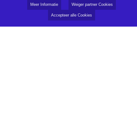
Meer Informatie
Weiger partner Cookies
Accepteer alle Cookies
Over RTV794
Missie
Redactie
Klachtenregeling
Gedragscode
ANBI
Vertrouwenspersoon
Algemeen
Medewerkers
Streekomroep