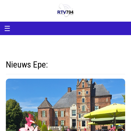
RTV794
RTV794
Lokale
omroep
Heerde
en
☰
Epe
Nieuws Epe: