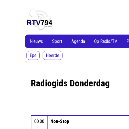
RTV794
RTV794
Lokale
omroep
Heerde
en
Epe
Nieuws
Sport
Agenda
Op Radio/TV
P
Epe
Heerde
Radiogids Donderdag
00.00
Non-Stop