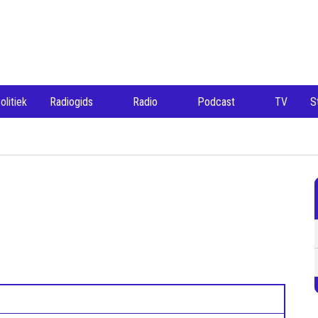
olitiek
Radiogids
Radio
Podcast
TV
S