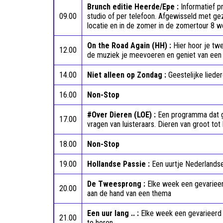
Brunch editie Heerde/Epe :
Informatief 
09.00
studio of per telefoon. Afgewisseld met ge
locatie en in de zomer in de zomertour 8 w
On the Road Again (HH) :
Hier hoor je tw
12.00
de muziek je meevoeren en geniet van een r
14.00
Niet alleen op Zondag :
Geestelijke liede
16.00
Non-Stop
#Over Dieren (LOE) :
Een programma dat ge
17.00
vragen van luisteraars. Dieren van groot tot
18.00
Non-Stop
19.00
Hollandse Passie :
Een uurtje Nederlands
De Tweesprong :
El
ke week een gevariee
20.00
aan de hand van een thema
Een uur lang .. :
Elke week een gevarieerd
21.00
te horen