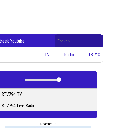
Doorzoek
treek Youtube
de
website
TV
Radio
18,7°C
RTV794 TV
RTV794 Live Radio
advertentie