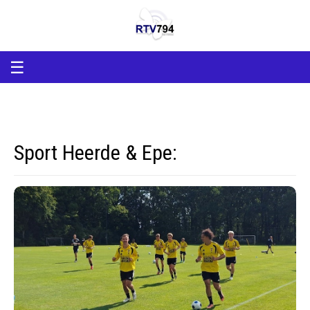
RTV794
RTV794
Lokale
omroep
Heerde
en
☰
Epe
Sport Heerde & Epe: