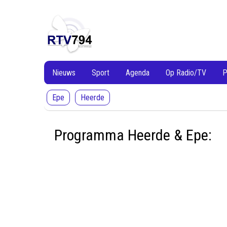
RTV794
RTV794
Lokale
omroep
Heerde
en
Epe
Nieuws
Sport
Agenda
Op Radio/TV
P
Epe
Heerde
Programma Heerde & Epe: