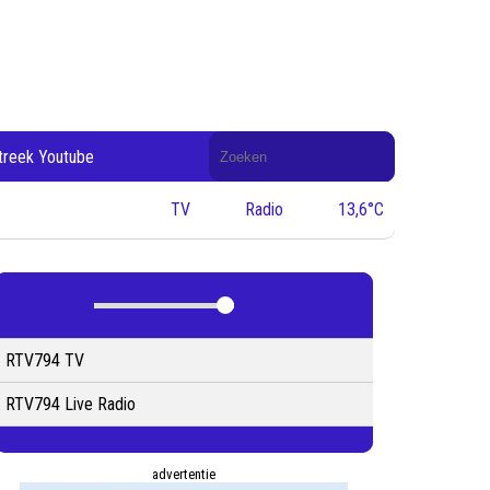
Doorzoek
treek Youtube
de
website
TV
Radio
13,6°C
RTV794 TV
RTV794 Live Radio
advertentie