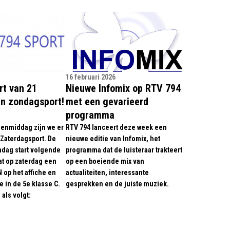
16 februari 2026
rt van 21
Nieuwe Infomix op RTV 794
en zondagsport!
met een gevarieerd
programma
enmiddag zijn we er
RTV 794 lanceert deze week een
Zaterdagsport. De
nieuwe editie van Infomix, het
ndag start volgende
programma dat de luisteraar trakteert
at op zaterdag een
op een boeiende mix van
 op het affiche en
actualiteiten, interessante
e in de 5e klasse C.
gesprekken en de juiste muziek.
als volgt: