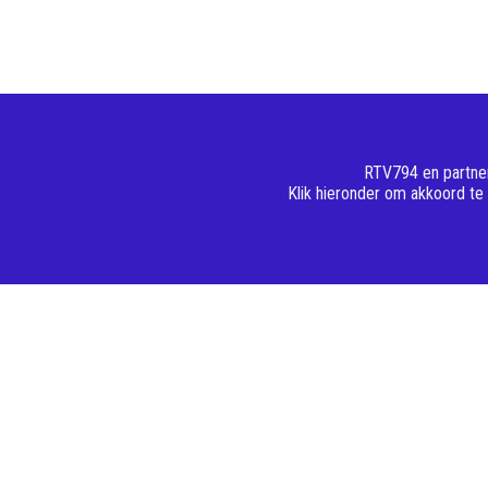
RTV794 en partner
Klik hieronder om akkoord te
29 januari 2026
29 januari 2026
Zondagsport van 1 februari
Zaterdagspo
januari