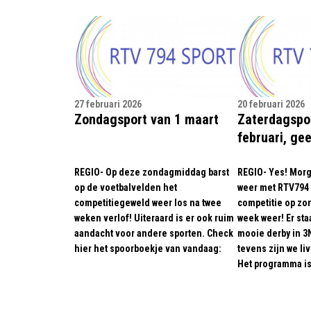
27 februari 2026
20 februari 2026
Zondagsport van 1 maart
Zaterdagspo
februari, ge
REGIO- Op deze zondagmiddag barst
REGIO- Yes! Morg
op de voetbalvelden het
weer met RTV794 
competitiegeweld weer los na twee
competitie op zo
weken verlof! Uiteraard is er ook ruim
week weer! Er sta
aandacht voor andere sporten. Check
mooie derby in 3N
hier het spoorboekje van vandaag:
tevens zijn we liv
Het programma is 