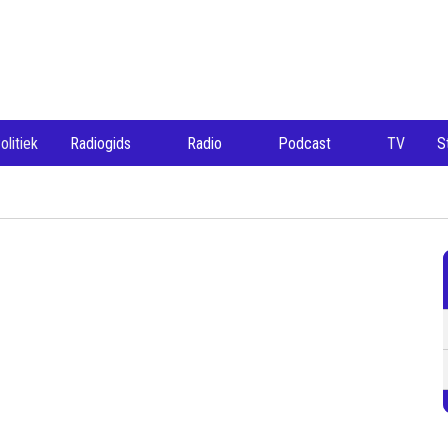
olitiek
Radiogids
Radio
Podcast
TV
S