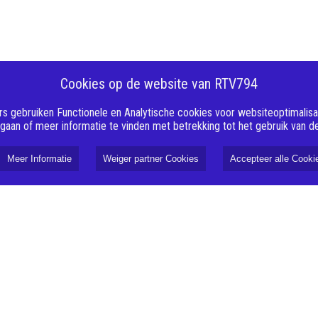
Cookies op de website van RTV794
s gebruiken Functionele en Analytische cookies voor websiteoptimalisati
 gaan of meer informatie te vinden met betrekking tot het gebruik van 
Meer Informatie
Weiger partner Cookies
Accepteer alle Cooki
26 januari 2026
rt van 31
Let op luisteraars van
RTV794! Weekendbeatzzz