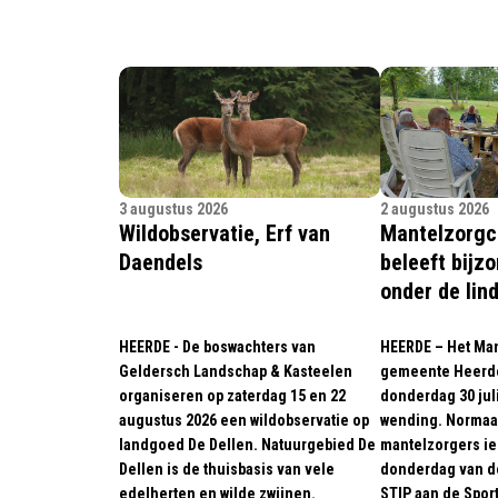
3 augustus 2026
2 augustus 2026
Wildobservatie, Erf van
Mantelzorgc
Daendels
beleeft bijz
onder de li
HEERDE - De boswachters van
HEERDE – Het Man
Geldersch Landschap & Kasteelen
gemeente Heerde
organiseren op zaterdag 15 en 22
donderdag 30 jul
augustus 2026 een wildobservatie op
wending. Normaa
landgoed De Dellen. Natuurgebied De
mantelzorgers ie
Dellen is de thuisbasis van vele
donderdag van d
edelherten en wilde zwijnen.
STIP aan de Spor