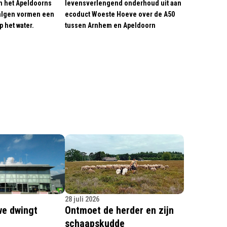
n het Apeldoorns
levensverlengend onderhoud uit aan
walgen vormen een
ecoduct Woeste Hoeve over de A50
p het water.
tussen Arnhem en Apeldoorn
28 juli 2026
we dwingt
Ontmoet de herder en zijn
schaapskudde