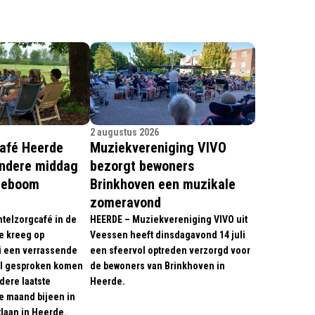
2 augustus 2026
afé Heerde
Muziekvereniging VIVO
ondere middag
bezorgt bewoners
ndeboom
Brinkhoven een muzikale
zomeravond
telzorgcafé in de
HEERDE – Muziekvereniging VIVO uit
 kreeg op
Veessen heeft dinsdagavond 14 juli
i een verrassende
een sfeervol optreden verzorgd voor
l gesproken komen
de bewoners van Brinkhoven in
dere laatste
Heerde.
e maand bijeen in
tlaan in Heerde.