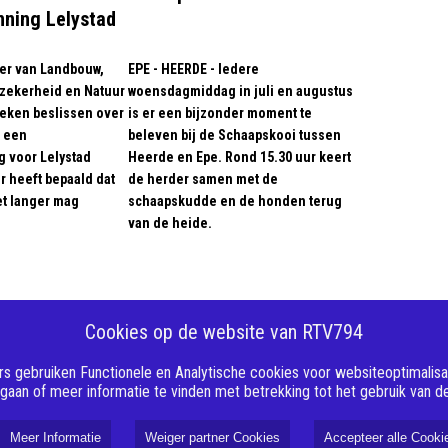
nning Lelystad
ter van Landbouw,
EPE - HEERDE - Iedere
lzekerheid en Natuur
woensdagmiddag in juli en augustus
eken beslissen over
is er een bijzonder moment te
r een
beleven bij de Schaapskooi tussen
 voor Lelystad
Heerde en Epe. Rond 15.30 uur keert
er heeft bepaald dat
de herder samen met de
et langer mag
schaapskudde en de honden terug
van de heide.
Cookies op de website van RTV794
s gebruiken Functionele en Analytische cookies voor websiteoptimalisati
 gaan of meer informatie te vinden met betrekking tot het gebruik van 
Meer Informatie
Weiger partner Cookies
Accepteer alle Cooki