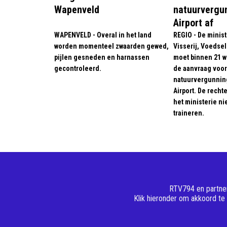
Wapenveld
natuurvergu
Airport af
WAPENVELD - Overal in het land
REGIO - De minis
worden momenteel zwaarden gewed,
Visserij, Voedse
pijlen gesneden en harnassen
moet binnen 21 w
gecontroleerd.
de aanvraag voo
natuurvergunning
Airport. De recht
het ministerie ni
traineren.
RTV794 en partner
Klik hieronder om akkoord te