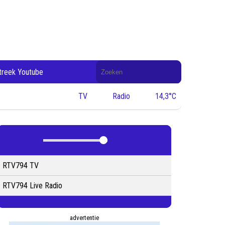
Doorzoek
treek Youtube
de
website
TV
Radio
14,3°C
RTV794 TV
RTV794 Live Radio
advertentie