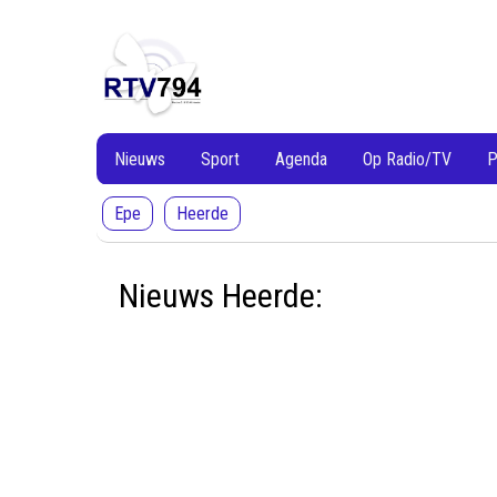
RTV794
RTV794
Lokale
omroep
Heerde
en
Epe
Nieuws
Sport
Agenda
Op Radio/TV
P
Epe
Heerde
Nieuws Heerde: