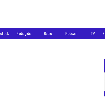
olitiek
Radiogids
Radio
Podcast
TV
S